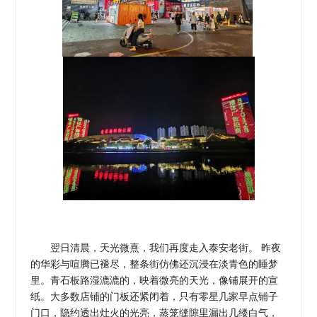
翌日清晨，天光微熹，我们再度走入泰安老街。
昨夜
的华彩与喧腾已褪尽，整条街仿佛还沉浸在淡青色的睡梦
里。青石板路湿漉漉的，映着微亮的天光，像铺展开的宣
纸。大多数店铺的门板还紧闭着，只有零星几家早点铺子
门口，隐约透出灶火的光亮，蒸笼缝隙里漏出几缕白气，