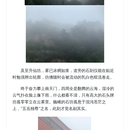
及至升仙坊，雾已浓稠如浆，道旁的石刻仅能在贴近
时勉强辨出轮廓，仿佛随时会被流动的乳白色暗流卷走。
终于奋力攀上南天门，四周全是翻腾的云海，湿冷的
云气扑在脸上像下雨，什么都看不清，只有高大的石头牌
坊孤零零立在云雾里。巍峨的石坊孤悬于混沌苍茫之
上，
“五岳独尊”之名，此刻才觉名副其实。