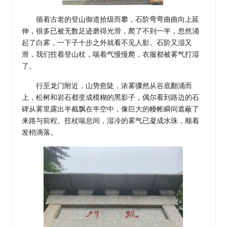
循着古老的登山御道拾级而攀，石阶弯弯曲曲向上延
伸，很多已被无数足迹磨得光滑，爬了不到一半，忽然涌
起了白雾，一下子十步之外就看不见人影。石阶又湿又
滑，我们拄着登山杖，喘着气慢慢爬，衣服都被雾气打湿
了。
行至龙门附近，山势愈陡，浓雾骤然从谷底翻涌而
上，松树和岩石都变成模糊的黑影子，偶尔看到路边的石
碑从雾里露出半截飘在半空中，像巨大的幔帐瞬间遮蔽了
来路与前程。拄杖喘息间，湿冷的雾气已凝成水珠，顺着
发梢滴落。