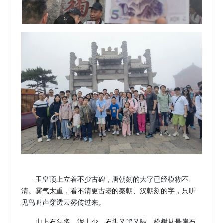
玉皇顶上立着不少古碑，唐朝刻的大字已经模糊不
清。雾气太重，看不清更古老的秦朝、汉朝刻的字，只听
见鸟叫声穿透云雾传过来。
山上石头多，泥土少。石头又黑又陡。松树从悬崖石