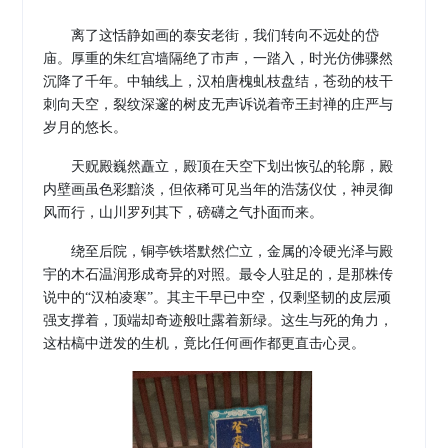
离了这恬静如画的泰安老街，我们转向不远处的岱
庙。
厚重的朱红宫墙隔绝了市声，一踏入，时光仿佛骤然
沉降了千年。中轴线上，汉柏唐槐虬枝盘结，苍劲的枝干
刺向天
空
，裂纹
深邃
的树皮无声诉说着帝王封禅的
庄严
与
岁月的悠长。
天贶殿巍然矗立，殿顶在天空下划出恢弘的轮廓，殿
内壁画虽色彩黯淡，但依稀可见当年的浩荡仪仗，神灵御
风而行，山川罗列其下，磅礴之气扑面而来。
绕至后院，铜亭铁塔默然伫立，金属的冷硬光泽与殿
宇的木石温润形成奇异的对照。最令人驻足的，是那株传
说中的
“汉柏凌寒”。其主干早已中空，仅剩坚韧的皮层顽
强支撑着，顶端却奇迹般吐露着新绿。这生与死的角力，
这枯槁中迸发的生机，竟比任何画作都更直击心灵。