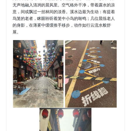
无声地融入清冽的晨风里。空气格外干净，带着露水的凉
意，间或飘过一丝
林间的
淡香。溪水边最为生动：
有
提着
鸟笼的老者，眯眼聆听着笼中
小鸟
的啭鸣；几位
晨练老人
的身影，在薄雾中缓缓推手移步，动作如行云流水般舒
展
。