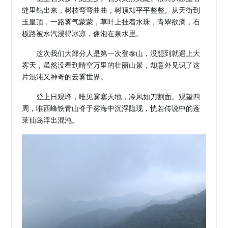
缝里钻出来，树枝弯弯曲曲，树顶却平平整整。从天街到
玉皇顶，一路雾气蒙蒙，草叶上挂着水珠，青翠欲滴，石
板路被水汽浸得冰凉，像泡在泉水里。
这次我们大部分人是第一次登泰山，没想到就遇上大
雾天，虽然没看到晴空万里的壮丽山景，却意外见识了这
片混沌又神奇的云雾世界。
登上日观峰，唯见雾塞天地，冷风如刀割面。观望四
周，唯西峰铁青山脊于雾海中沉浮隐现，恍若传说中的蓬
莱仙岛浮出混沌。