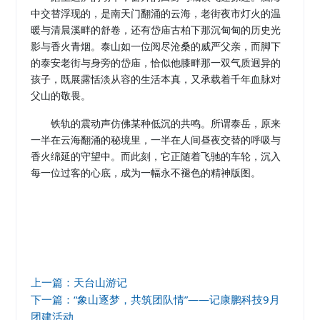
中交替浮现的，是南天门翻涌的云海，老街夜市灯火的温
暖与清晨溪畔的舒卷，还有岱庙古柏下那沉甸甸的历史光
影与香火青烟。
泰山如一位阅尽沧桑的威严父亲，而脚下
的泰安老街与身旁的岱庙，恰似他膝畔那一双气质迥异的
孩子，既展露恬淡从容的生活本真，又承载着千年血脉对
父山的敬畏。
铁轨的震动声仿佛某种低沉的共鸣。所谓泰岳，原来
一半在云海翻涌的秘境里，一半在人间昼夜交替的呼吸与
香火绵延的守望中。而此刻，它正随着飞驰的车轮，沉入
每一位过客的心底，成为一幅永不褪色的精神版图。
上一篇：天台山游记
下一篇：“象山逐梦，共筑团队情”——记康鹏科技9月
团建活动