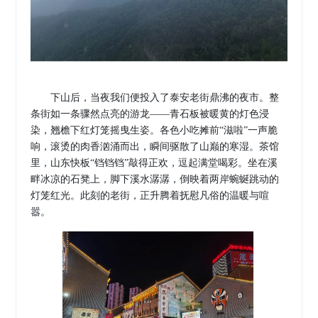
下山后，当夜我们便投入了泰安老街鼎沸的夜市。整
条街如一条骤然点亮的游龙
——青石板被暖黄的灯色浸
染，翘檐下红灯笼摇曳生姿。各色小吃摊前“滋啦”一声脆
响，滚烫的肉香汹涌而出，瞬间驱散了山巅的寒湿。茶馆
里，山东快板“铛铛铛”敲得正欢，逗起满堂喝彩。坐在溪
畔冰凉的石凳上，脚下溪水潺潺，倒映着两岸蜿蜒跳动的
灯笼红光。此刻的老街，正升腾着抚慰凡俗的温暖与喧
嚣。